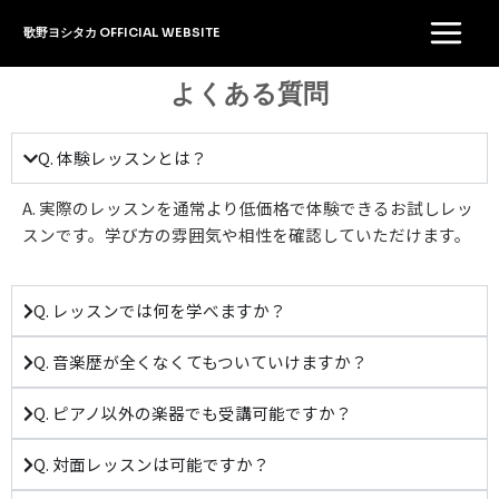
内
Main
歌野ヨシタカ OFFICIAL WEBSITE
容
Menu
を
よくある質問
ス
キ
ッ
Q. 体験レッスンとは？
プ
A. 実際のレッスンを通常より低価格で体験できるお試しレッ
スンです。学び方の雰囲気や相性を確認していただけます。
Q. レッスンでは何を学べますか？
Q. 音楽歴が全くなくてもついていけますか？
Q. ピアノ以外の楽器でも受講可能ですか？
Q. 対面レッスンは可能ですか？