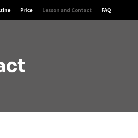
zine
Price
Lesson and Contact
FAQ
act