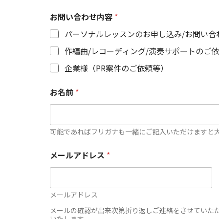
お問い合わせ内容
*
パーソナルレッスンのお申し込み/お問い合
作編曲/レコーディング/演奏サポートのご
企業様（PR案件のご依頼等）
お
お名前
*
名
前
お
名
前
可能であればフリガナも一緒にご記入いただけますと
お
問
メールアドレス
*
い
合
わ
せ
メールアドレス
内
容
メールの確認が出来次第折り返しご連絡をさせていた
いたします。