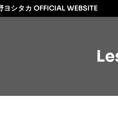
内
ヨシタカ OFFICIAL WEBSITE
容
を
ス
キ
ッ
プ
Le